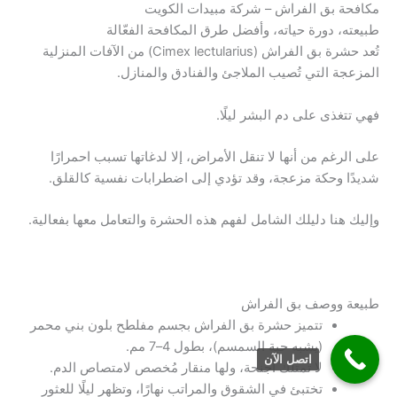
مكافحة بق الفراش – شركة مبيدات الكويت
طبيعته، دورة حياته، وأفضل طرق المكافحة الفعّالة
تُعد حشرة بق الفراش (Cimex lectularius) من الآفات المنزلية
المزعجة التي تُصيب الملاجئ والفنادق والمنازل.
فهي تتغذى على دم البشر ليلًا.
على الرغم من أنها لا تنقل الأمراض، إلا لدغاتها تسبب احمرارًا
شديدًا وحكة مزعجة، وقد تؤدي إلى اضطرابات نفسية كالقلق.
وإليك هنا دليلك الشامل لفهم هذه الحشرة والتعامل معها بفعالية.
طبيعة ووصف بق الفراش
تتميز حشرة بق الفراش بجسم مفلطح بلون بني محمر
(يشبه حبة السمسم)، بطول 4–7 مم.
اتصل الآن
لا تمتلك أجنحة، ولها منقار مُخصص لامتصاص الدم.
تختبئ في الشقوق والمراتب نهارًا، وتظهر ليلًا للعثور