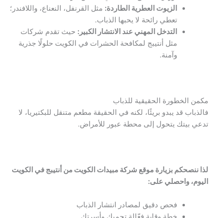
الزيوت العطرية الطاردة:
مثل القرنفل، النعناع، واللافندر؛
تعطي رائحة لا يحبها الذباب.
التدخل المهني عند الانتشار الكبير:
حيث تقدم شركات
مثل أنتيبج لمكافحة الحشرات في الكويت حلولًا جذرية
وآمنة.
مكمن الخطورة الحقيقية للذباب
فالذباب قد يبدو بريئًا، لكنه في الحقيقة مطعم متنقل للبكتيريا، لا
تدعي بيتك يتحول إلى محطة عبور للأمراض.
لذا ننصحكم بزيارة موقع شركة مبيدات الكويت من أنتيبج في الكويت
اليوم، واحصلي على:
فحص دقيق لمصادر انتشار الذباب
خطة وقاية فعّالة تحميك وأسرتك