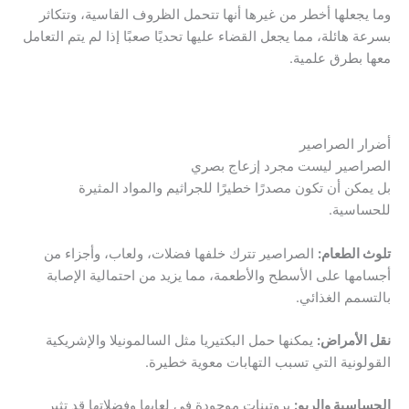
وما يجعلها أخطر من غيرها أنها تتحمل الظروف القاسية، وتتكاثر
بسرعة هائلة، مما يجعل القضاء عليها تحديًا صعبًا إذا لم يتم التعامل
معها بطرق علمية.
أضرار الصراصير
الصراصير ليست مجرد إزعاج بصري
بل يمكن أن تكون مصدرًا خطيرًا للجراثيم والمواد المثيرة
للحساسية.
تلوث الطعام:
الصراصير تترك خلفها فضلات، ولعاب، وأجزاء من
أجسامها على الأسطح والأطعمة، مما يزيد من احتمالية الإصابة
بالتسمم الغذائي.
نقل الأمراض:
يمكنها حمل البكتيريا مثل السالمونيلا والإشريكية
القولونية التي تسبب التهابات معوية خطيرة.
الحساسية والربو:
بروتينات موجودة في لعابها وفضلاتها قد تثير