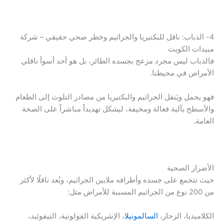
4- الذباب: ناقل للبكتيريا والجراثيم وخطر صحي حقيقي – شركة
مبيدات الكويت
فالذباب ليس مجرد مزعج بجسده الطائر، بل هو أحد أسوأ ناقلي
الأمراض في محيطنا.
فهو يحمل ويَنقل الجراثيم والبكتيريا من مصادر التلوث إلى الطعام
والأسطح بآلية فعالة ومخيفة، ليشكل تهديداً مباشراً على الصحة
العامة.
الأضرار الصحية
حيث تتجمع على جسده وأطرافه ملايين الجراثيم، ويُعد ناقلًا لأكثر
من 200 نوع من الجراثيم المسببة للأمراض مثل:
الكلاميديا، الزحار،
السالمونيلا
، الإشريكية القولونية، التيفوئيد،