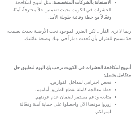
الاستعانة بالشركات المتخصصة:
مثل أنتيبج لمكافحة
الحشرات في الكويت بحيث تضمنين حلاً محترفاً، أمنًا،
وفعّالاً مع خطة وقائية طويلة الأمد.
ربما لا ترى الفأر… لكن الضرر الموجود تحت الأرضية يحدث بصمت،
فلا تسمح للفئران بأن تُحدث دماراً في بيتك وصحة عائلتك.
أنتيبج لمكافحة الحشرات في الكويت ترحب بكِ اليوم لتطبيق حل
متكامل يشمل:
فحص احترافي لمداخل القوارض.
خطة معالجة كاملة تقطع الطريق أمامهم.
متابعة ودعم مستمر لضمان عدم عودتهم.
زوروا موقعنا الآن واحصلوا على حماية آمنة وفعّالة
لمنزلكم.