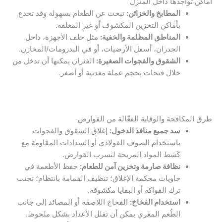
أماكن تواجدها داخل المنزل
المطابخ والخزائن:
تبحث عن الطعام بسهولة وقد تخدع
بأماكن التخزين المكشوف أو غير المغلقة.
المناطق المظلمة والخفية:
مثل خلف الأجهزة، داخل
الجدران، أسفل الأرضيات، أو في البدرومات/المخازن.
الشقوق والفجوات الصغيرة:
الفئران يمكنها أن تدخل من
خلال فتحات بحجم عملة معدنية أو أصغر.
طرق المكافحة والوقاية الفعّالة من القوارض
سد جميع منافذ الدخول:
إغلاق الشقوق والفجوات
باستخدام الصوف الفولاذي أو السدادات المقاومة مع
كَشط المواد المريحة لتسرب القوارض.
نظافة صارمة وتخزين آمن للطعام:
حفظ الأطعمة في
حاويات محكمة الإغلاق؛ تنظيف القمامة بانتظام؛ تجنب
ترك الفواكه أو البقايا مكشوفة.
استخدام الفخاخ:
الفخاخ اللاصقة أو المصائد إلى جانب
الطُعم المغري يمكن أن تقلل الأعداد بشكل ملحوظ.