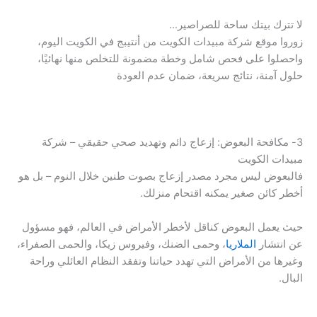
لا تترك بيتك ساحة للصراصير…
زوروا موقع شركة مبيدات الكويت من أنتيبج في الكويت اليوم،
واحصلوا على فحص شامل وخطة مضمونة للتخلص منها نهائيًا،
حلول آمنة، نتائج سريعة، ضمان عدم العودة
3- مكافحة البعوض: إزعاج دائم وتهديد صحي حقيقي – شركة
مبيدات الكويت
فالبعوض ليس مجرد مصدر إزعاج بصوت طنين خلال النوم – بل هو
أخطر كائن صغير يمكنه اقتحام منزلك.
حيث يعمل البعوض كناقل لأخطر الأمراض في العالم، فهو مسؤول
عن انتشار
الملاريا
، وحمى الضنك، وفيروس زيكا، والحمى الصفراء،
وغيرها من الأمراض التي تهدد حياتنا وتفقد النظام العائلي وراحة
البال.