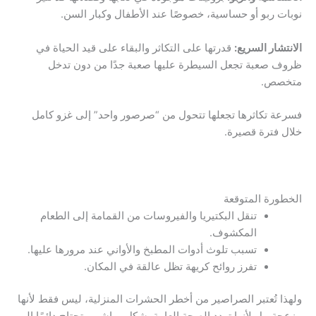
نوبات ربو أو حساسية، خصوصًا عند الأطفال وكبار السن.
الانتشار السريع:
قدرتها على التكاثر والبقاء على قيد الحياة في
ظروف صعبة تجعل السيطرة عليها صعبة جدًا من دون تدخل
متخصص.
فسرعة تكاثرها تجعلها تتحول من “صرصور واحد” إلى غزو كامل
خلال فترة قصيرة.
الخطورة المتوقعة
تنقل البكتيريا والفيروسات من القمامة إلى الطعام
المكشوف.
تسبب تلوث أدوات المطبخ والأواني عند مرورها عليها.
تفرز روائح كريهة تظل عالقة في المكان.
ولهذا تُعتبر الصراصير من أخطر الحشرات المنزلية، ليس فقط لأنها
مزعجة، بل لأنها تهدد الصحة العامة بشكل مباشر، وتحتاج دائمًا إلى