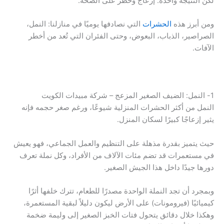
لكن النتيجة واحدة: إزعاج وخطر على الصحة.
ومن أبرز هذه
الحشرات
التي نصادفها يوميًا في منازلنا: النمل،
الصراصير، الذباب، البعوض، وحتى الفئران التي تُعد من أخطر
الآفات.
1- النمل: الضيف الصغير المزعج – شركة مبيدات الكويت
النمل من أكثر الحشرات المنزلية شيوعًا، ورغم صغر حجمه فإنه
يثير إزعاجًا كبيرًا لسكان المنزل.
حيث يتميز بقدرة مذهلة على التنظيم والعمل الجماعي، فهو يعيش
في مستعمرات قد تضم مئات الآلاف من الأفراد، وكل نملة تعرف
دورها جيدًا داخل هذا الجيش الصغير.
وبمجرد أن تجد النملة الواحدة مصدرًا للطعام، تترك خلفها أثرًا
كيميائيًا (فيرومونات) على الأرض ليكون دليلاً لبقية المستعمرة،
وهكذا خلال دقائق يتحول فتات الخبز الصغير إلى وليمة ضخمة