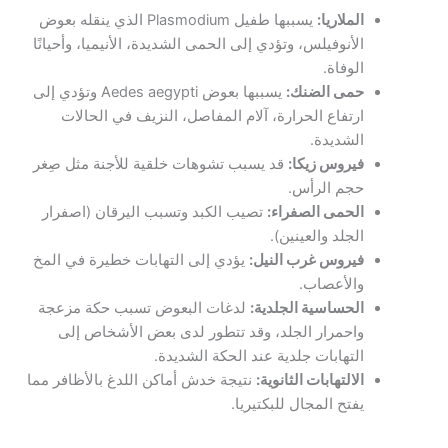
الملاريا:
يسببها طفيل Plasmodium الذي ينقله بعوض
الأنوفيلس، وتؤدي إلى الحمى الشديدة، الأنيميا، وأحيانًا
الوفاة.
حمى الضنك:
يسببها بعوض Aedes aegypti وتؤدي إلى
ارتفاع الحرارة، آلام المفاصل، النزيف في الحالات
الشديدة.
فيروس زيكا:
قد يسبب تشوهات خلقية للأجنة مثل صِغر
حجم الرأس.
الحمى الصفراء:
تصيب الكبد وتسبب اليرقان (اصفرار
الجلد والعينين).
فيروس غرب النيل:
يؤدي إلى التهابات خطيرة في المخ
والأعصاب.
الحساسية الجلدية:
لدغات البعوض تسبب حكة مزعجة
واحمرار الجلد، وقد تتطور لدى بعض الأشخاص إلى
التهابات جلدية عند الحكة الشديدة.
الالتهابات الثانوية:
نتيجة خدش أماكن اللدغ بالأظافر مما
يفتح المجال للبكتيريا.