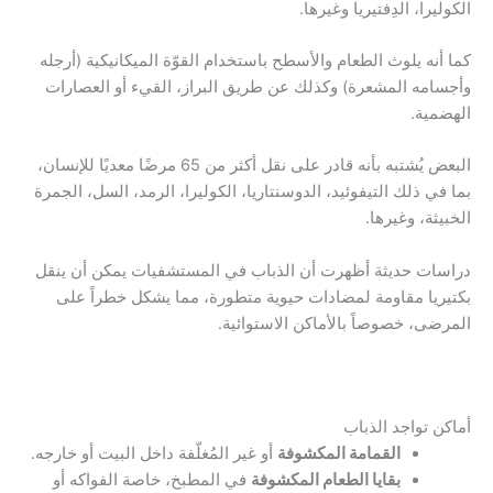
الكوليرا، الدِفتيريا وغيرها.
كما أنه يلوث الطعام والأسطح باستخدام القوّة الميكانيكية (أرجله
وأجسامه المشعرة) وكذلك عن طريق البراز، القيء أو العصارات
الهضمية.
البعض يُشتبه بأنه قادر على نقل أكثر من 65 مرضًا معديًا للإنسان،
بما في ذلك التيفوئيد، الدوسنتاريا، الكوليرا، الرمد، السل، الجمرة
الخبيثة، وغيرها.
دراسات حديثة أظهرت أن الذباب في المستشفيات يمكن أن ينقل
بكتيريا مقاومة لمضادات حيوية متطورة، مما يشكل خطراً على
المرضى، خصوصاً بالأماكن الاستوائية.
أماكن تواجد الذباب
القمامة المكشوفة
أو غير المُغلّفة داخل البيت أو خارجه.
بقايا الطعام المكشوفة
في المطبخ، خاصة الفواكه أو