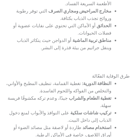
الأطعمة السريعة الفساد.
مخارج المراحيض ومجاري الصرف
التي توفر رطوبة
وروائح تجذب الذباب بكثافة.
الحدائق
أو الأماكن التي تحتوي على نفايات عضوية أو
فضلات الحيوانات.
مناطق تربية الماشية
أو الدواجن حيث يتكاثر الذباب
وينقل جراثيم من بيئة قذرة إلى البشر.
طرق الوقاية الفعّالة
النظافة الدورية:
تغطية القمامة، تنظيف المطبخ والأواني،
والتخلص من الفواكه واللحوم الفاسدة.
تغطية الطعام والشراب
جيدًا، وعدم تركه مكشوفًا فريسة
سهلة.
تركيب شاشات سلكية
على النوافذ والأبواب لمنع دخول
الذباب إلى داخل البيت.
استخدام مصائد
طاردة أو لاصقة مثل مصائد الضوء أو
أوراق اللاصق، خاصة في الأماكن الرطبة.