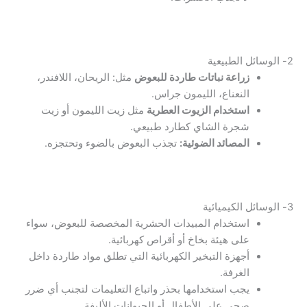
2- الوسائل الطبيعية
زراعة نباتات طاردة للبعوض
مثل: الريحان، اللافندر،
النعناع، الليمون جراس.
استخدام الزيوت العطرية
مثل زيت الليمون أو زيت
شجرة الشاي كطارد طبيعي.
المصائد الضوئية:
تجذب البعوض بالضوء وتحتجزه.
3- الوسائل الكيميائية
استخدام المبيدات الحشرية المخصصة للبعوض، سواء
على هيئة بخاخ أو أقراص كهربائية.
أجهزة التبخير الكهربائية التي تطلق مواد طاردة داخل
الغرفة.
يجب استخدامها بحذر واتباع التعليمات لتجنب أي ضرر
صحي على الأطفال أو الحيوانات الأليفة.