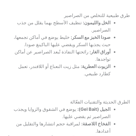
طرق طبيعية للتخلص من الصراصير
الخل والليمون:
تنظيف الأسطح بهما يقلل من جذب
الصراصير.
صودا الخبز مع السكر:
خليط يوضع في أماكن تجمعها،
حيث يجذبها السكر ويقضي عليها الباكينغ صودا.
أوراق الغار:
رائحتها النفاذة تُبعد الصراصير عن أماكن
تواجدها.
الزيوت العطرية:
مثل زيت النعناع أو اللافندر، تعمل
كطارد طبيعي.
الطرق الحديثة والتقنيات الفعّالة
الجيل (
Gel Bait
):
يوضع في الشقوق والزوايا ويجذب
الصراصير ثم يقضي عليها.
الفخاخ اللاصقة:
لمراقبة حجم انتشارها والتقليل من
أعدادها.