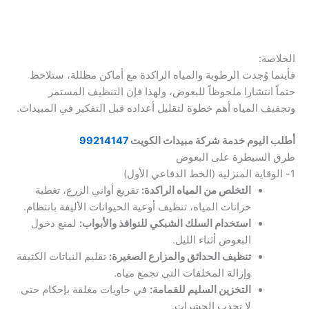
الخلاصة:
فأينما وُجدت الرطوبة والمياه الراكدة مع أماكن مظللة، ستلاحظ
حتماً انتشارا ملحوظاً للبعوض، ولهذا فإن التنظيف المستمر
وتجفيف المياه أهم خطوة لتقليل أعداده قبل التفكير في المبيدات.
أطلب اليوم خدمة شركة مبيدات الكويت
99214147
طرق السيطرة على البعوض
1- الوقاية المنزلية (الخط الدفاعي الأول)
التخلص من المياه الراكدة:
تفريغ أواني الزرع، تغطية
خزانات المياه، تنظيف أوعية الحيوانات الأليفة بانتظام.
استخدام السلك الشبكي للنوافذ والأبواب:
لمنع دخول
البعوض أثناء الليل.
تنظيف الحدائق والمزارع الصغيرة:
تقليم النباتات الكثيفة
وإزالة المخلفات التي تجمع مياه.
التخزين السليم للقمامة:
في حاويات مغلقة بإحكام حتى
لا تجذب الحشرات.