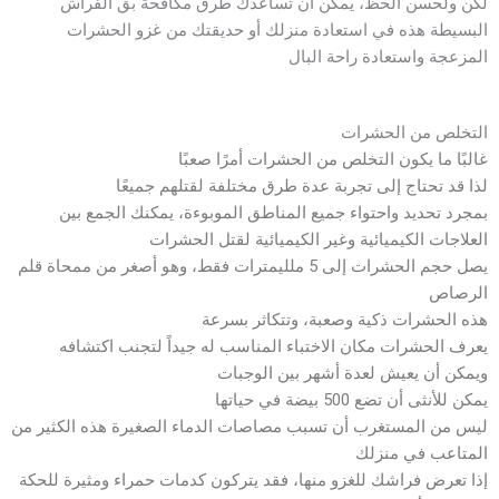
لكن ولحسن الحظ، يمكن أن تساعدك طرق مكافحة بق الفراش
البسيطة هذه في استعادة منزلك أو حديقتك من غزو الحشرات
المزعجة واستعادة راحة البال
التخلص من الحشرات
غالبًا ما يكون التخلص من الحشرات أمرًا صعبًا
لذا قد تحتاج إلى تجربة عدة طرق مختلفة لقتلهم جميعًا
بمجرد تحديد واحتواء جميع المناطق الموبوءة، يمكنك الجمع بين
العلاجات الكيميائية وغير الكيميائية لقتل الحشرات
يصل حجم الحشرات إلى 5 ملليمترات فقط، وهو أصغر من ممحاة قلم
الرصاص
هذه الحشرات ذكية وصعبة، وتتكاثر بسرعة
يعرف الحشرات مكان الاختباء المناسب له جيداً لتجنب اكتشافه
ويمكن أن يعيش لعدة أشهر بين الوجبات
يمكن للأنثى أن تضع 500 بيضة في حياتها
ليس من المستغرب أن تسبب مصاصات الدماء الصغيرة هذه الكثير من
المتاعب في منزلك
إذا تعرض فراشك للغزو منها، فقد يتركون كدمات حمراء ومثيرة للحكة