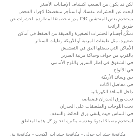
لكن قد يكون من الصعب اكتشاف الإصابات الأصغر
ابحث عن الحشرات بنفسك أو استأجر متخصصًا لإجراء الفحص
يستخدم بعض المفتشين كلابًا مدربة خصيصًا لمطاردة الحشرات عن
طريق الرائحة
تمكّن أجسام الحشرات الصغيرة والضيقة من الضغط في أماكن
صغيرة، مثل طبقات المرتبة أو الأريكة وطيات الستائر
الأماكن التي يفضلها البق في التعشيش
بالقرب من حواف وحياكة مرتبة السرير
في الشقوق في إطار السرير واللوح الأمامي
في الألواح
بين وسائد الأريكة
في مفاصل الأثاث
داخل المنافذ الكهربائية
تحت ورق الجدران فضفاضة
تحت اللوحات والملصقات على الجدران
في التماس حيث يلتقي ورق الحائط والسقف
استخدم مصباحًا يدويًا وعدسة مكبرة لتجاوز كل هذه المناطق
مكافحة حشرات حولي – مكافحة حشرات الكويت – مكافحة بق