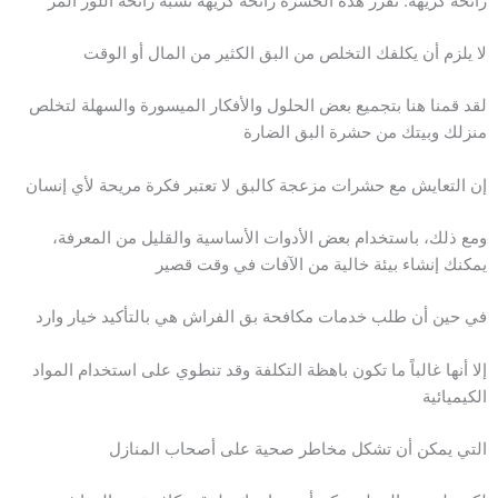
رائحة كريهة: تُفرز هذه الحشرة رائحة كريهة تشبه رائحة اللوز المر
لا يلزم أن يكلفك التخلص من البق الكثير من المال أو الوقت
لقد قمنا هنا بتجميع بعض الحلول والأفكار الميسورة والسهلة لتخلص
منزلك وبيتك من حشرة البق الضارة
إن التعايش مع حشرات مزعجة كالبق لا تعتبر فكرة مريحة لأي إنسان
ومع ذلك، باستخدام بعض الأدوات الأساسية والقليل من المعرفة،
يمكنك إنشاء بيئة خالية من الآفات في وقت قصير
في حين أن طلب خدمات مكافحة بق الفراش هي بالتأكيد خيار وارد
إلا أنها غالباً ما تكون باهظة التكلفة وقد تنطوي على استخدام المواد
الكيميائية
التي يمكن أن تشكل مخاطر صحية على أصحاب المنازل