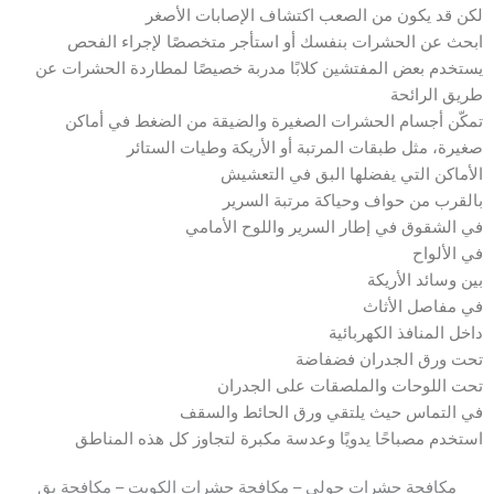
لكن قد يكون من الصعب اكتشاف الإصابات الأصغر
ابحث عن الحشرات بنفسك أو استأجر متخصصًا لإجراء الفحص
يستخدم بعض المفتشين كلابًا مدربة خصيصًا لمطاردة الحشرات عن
طريق الرائحة
تمكّن أجسام الحشرات الصغيرة والضيقة من الضغط في أماكن
صغيرة، مثل طبقات المرتبة أو الأريكة وطيات الستائر
الأماكن التي يفضلها البق في التعشيش
بالقرب من حواف وحياكة مرتبة السرير
في الشقوق في إطار السرير واللوح الأمامي
في الألواح
بين وسائد الأريكة
في مفاصل الأثاث
داخل المنافذ الكهربائية
تحت ورق الجدران فضفاضة
تحت اللوحات والملصقات على الجدران
في التماس حيث يلتقي ورق الحائط والسقف
استخدم مصباحًا يدويًا وعدسة مكبرة لتجاوز كل هذه المناطق
مكافحة حشرات حولي – مكافحة حشرات الكويت – مكافحة بق