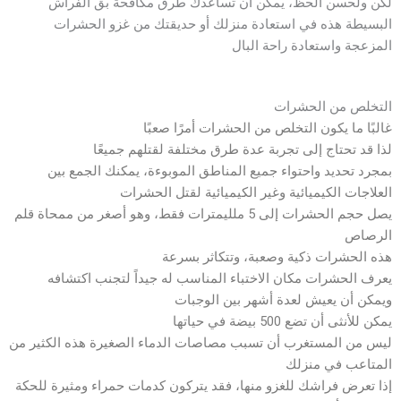
لكن ولحسن الحظ، يمكن أن تساعدك طرق مكافحة بق الفراش
البسيطة هذه في استعادة منزلك أو حديقتك من غزو الحشرات
المزعجة واستعادة راحة البال
التخلص من الحشرات
غالبًا ما يكون التخلص من الحشرات أمرًا صعبًا
لذا قد تحتاج إلى تجربة عدة طرق مختلفة لقتلهم جميعًا
بمجرد تحديد واحتواء جميع المناطق الموبوءة، يمكنك الجمع بين
العلاجات الكيميائية وغير الكيميائية لقتل الحشرات
يصل حجم الحشرات إلى 5 ملليمترات فقط، وهو أصغر من ممحاة قلم
الرصاص
هذه الحشرات ذكية وصعبة، وتتكاثر بسرعة
يعرف الحشرات مكان الاختباء المناسب له جيداً لتجنب اكتشافه
ويمكن أن يعيش لعدة أشهر بين الوجبات
يمكن للأنثى أن تضع 500 بيضة في حياتها
ليس من المستغرب أن تسبب مصاصات الدماء الصغيرة هذه الكثير من
المتاعب في منزلك
إذا تعرض فراشك للغزو منها، فقد يتركون كدمات حمراء ومثيرة للحكة