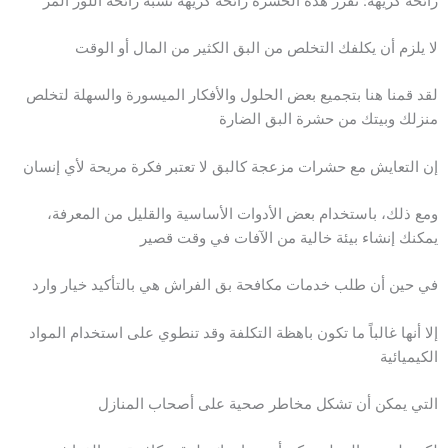
رائحة كريهة: تُفرز هذه الحشرة رائحة كريهة تشبه رائحة اللوز المر
لا يلزم أن يكلفك التخلص من البق الكثير من المال أو الوقت
لقد قمنا هنا بتجميع بعض الحلول والأفكار الميسورة والسهلة لتخلص
منزلك وبيتك من حشرة البق الضارة
إن التعايش مع حشرات مزعجة كالبق لا تعتبر فكرة مريحة لأي إنسان
ومع ذلك، باستخدام بعض الأدوات الأساسية والقليل من المعرفة،
يمكنك إنشاء بيئة خالية من الآفات في وقت قصير
في حين أن طلب خدمات مكافحة بق الفراش هي بالتأكيد خيار وارد
إلا أنها غالباً ما تكون باهظة التكلفة وقد تنطوي على استخدام المواد
الكيميائية
التي يمكن أن تشكل مخاطر صحية على أصحاب المنازل