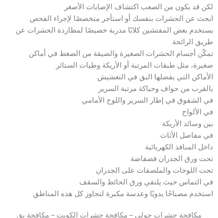
لكن قد يكون من الصعب اكتشاف الإصابات الأصغر
ابحث عن الحشرات بنفسك أو استأجر متخصصًا لإجراء الفحص
يستخدم بعض المفتشين كلابًا مدربة خصيصًا لمطاردة الحشرات عن
طريق الرائحة
تمكّن أجسام الحشرات الصغيرة والضيقة من الضغط في أماكن
صغيرة، مثل طبقات المرتبة أو الأريكة وطيات الستائر
الأماكن التي يفضلها البق في التعشيش
بالقرب من حواف وحياكة مرتبة السرير
في الشقوق في إطار السرير واللوح الأمامي
في الألواح
بين وسائد الأريكة
في مفاصل الأثاث
داخل المنافذ الكهربائية
تحت ورق الجدران فضفاضة
تحت اللوحات والملصقات على الجدران
في التماس حيث يلتقي ورق الحائط والسقف
استخدم مصباحًا يدويًا وعدسة مكبرة لتجاوز كل هذه المناطق
مكافحة حشرات حولي – مكافحة حشرات الكويت – مكافحة بق