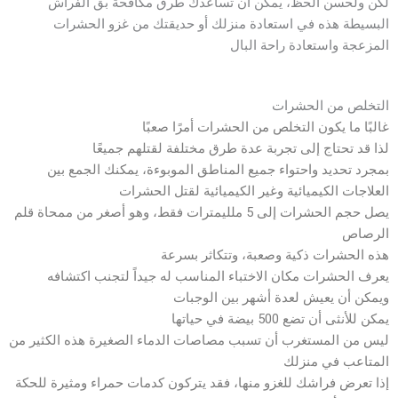
لكن ولحسن الحظ، يمكن أن تساعدك طرق مكافحة بق الفراش
البسيطة هذه في استعادة منزلك أو حديقتك من غزو الحشرات
المزعجة واستعادة راحة البال
التخلص من الحشرات
غالبًا ما يكون التخلص من الحشرات أمرًا صعبًا
لذا قد تحتاج إلى تجربة عدة طرق مختلفة لقتلهم جميعًا
بمجرد تحديد واحتواء جميع المناطق الموبوءة، يمكنك الجمع بين
العلاجات الكيميائية وغير الكيميائية لقتل الحشرات
يصل حجم الحشرات إلى 5 ملليمترات فقط، وهو أصغر من ممحاة قلم
الرصاص
هذه الحشرات ذكية وصعبة، وتتكاثر بسرعة
يعرف الحشرات مكان الاختباء المناسب له جيداً لتجنب اكتشافه
ويمكن أن يعيش لعدة أشهر بين الوجبات
يمكن للأنثى أن تضع 500 بيضة في حياتها
ليس من المستغرب أن تسبب مصاصات الدماء الصغيرة هذه الكثير من
المتاعب في منزلك
إذا تعرض فراشك للغزو منها، فقد يتركون كدمات حمراء ومثيرة للحكة