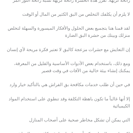
رائحة كريهة: تُفرز هذه الحشرة رائحة كريهة تشبه رائحة اللوز المر
لا يلزم أن يكلفك التخلص من البق الكثير من المال أو الوقت
لقد قمنا هنا بتجميع بعض الحلول والأفكار الميسورة والسهلة لتخلص
منزلك وبيتك من حشرة البق الضارة
إن التعايش مع حشرات مزعجة كالبق لا تعتبر فكرة مريحة لأي إنسان
ومع ذلك، باستخدام بعض الأدوات الأساسية والقليل من المعرفة،
يمكنك إنشاء بيئة خالية من الآفات في وقت قصير
في حين أن طلب خدمات مكافحة بق الفراش هي بالتأكيد خيار وارد
إلا أنها غالباً ما تكون باهظة التكلفة وقد تنطوي على استخدام المواد
الكيميائية
التي يمكن أن تشكل مخاطر صحية على أصحاب المنازل