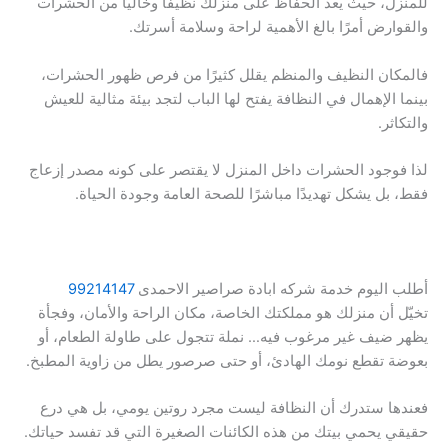
للمنزل، حيث يعد الحفاظ على منزلك نظيفًا وخاليًا من الحشرات
والقوارض أمرًا بالغ الأهمية لراحة وسلامة أسرتك.
فالمكان النظيف والمنظم يقلل كثيرًا من فرص ظهور الحشرات،
بينما الإهمال في النظافة يفتح لها الباب لتجد بيئة مثالية للعيش
والتكاثر.
لذا فوجود الحشرات داخل المنزل لا يقتصر على كونه مصدر إزعاج
فقط، بل يشكل تهديدًا مباشرًا للصحة العامة وجودة الحياة.
أطلب اليوم خدمة شركه ابادة صراصير الاحمدى
99214147
تخيّل أن منزلك هو مملكتك الخاصة، مكان الراحة والأمان، وفجأة
يظهر ضيف غير مرغوب فيه… نملة تتجول على طاولة الطعام، أو
بعوضة تقطع نومك الهادئ، أو حتى صرصور يطل من زاوية المطبخ.
فعندها ستدرك أن النظافة ليست مجرد روتين يومي، بل هي درع
حقيقي يحمي بيتك من هذه الكائنات الصغيرة التي قد تفسد حياتك.