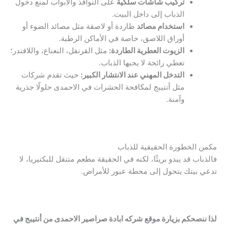
تركيب شاشات سلكية
على النوافذ والأبواب لمنع دخول
الذباب إلى داخل البيت.
استخدام مصائد
طاردة أو لاصقة مثل مصائد الضوء أو
أوراق اللاصق، خاصة في الأماكن الرطبة.
الزيوت العطرية الطاردة:
مثل القرنفل، النعناع، واللافندر؛
تعطي رائحة لا يحبها الذباب.
التدخل المهني عند الانتشار الكبير:
حيث تقدم شركات
مثل أنتيبج لمكافحة الحشرات في الاحمدى حلولًا جذرية
وآمنة.
مكمن الخطورة الحقيقية للذباب
فالذباب قد يبدو بريئًا، لكنه في الحقيقة مطعم متنقل للبكتيريا، لا
تدعي بيتك يتحول إلى محطة عبور للأمراض.
لذا ننصحكم بزيارة موقع شركه ابادة صراصير الاحمدى من أنتيبج في