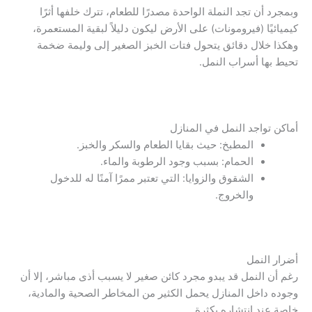
وبمجرد أن تجد النملة الواحدة مصدرًا للطعام، تترك خلفها أثرًا
كيميائيًا (فيرومونات) على الأرض ليكون دليلاً لبقية المستعمرة،
وهكذا خلال دقائق يتحول فتات الخبز الصغير إلى وليمة ضخمة
تحيط بها أسراب النمل.
أماكن تواجد النمل في المنازل
المطبخ: حيث بقايا الطعام والسكر والخبز.
الحمام: بسبب وجود الرطوبة والماء.
الشقوق والزوايا: التي تعتبر ممرًا آمنًا له للدخول
والخروج.
أضرار النمل
رغم أن النمل قد يبدو مجرد كائن صغير لا يسبب أذى مباشر، إلا أن
وجوده داخل المنازل يحمل الكثير من المخاطر الصحية والمادية،
خاصة عند انتشاره بكثرة.