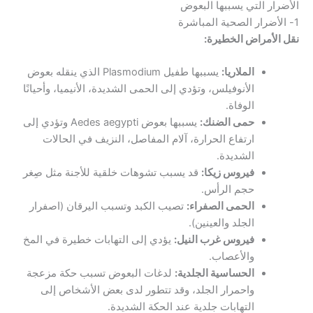
الأضرار التي يسببها البعوض
1- الأضرار الصحية المباشرة
نقل الأمراض الخطيرة:
الملاريا:
يسببها طفيل Plasmodium الذي ينقله بعوض
الأنوفيلس، وتؤدي إلى الحمى الشديدة، الأنيميا، وأحيانًا
الوفاة.
حمى الضنك:
يسببها بعوض Aedes aegypti وتؤدي إلى
ارتفاع الحرارة، آلام المفاصل، النزيف في الحالات
الشديدة.
فيروس زيكا:
قد يسبب تشوهات خلقية للأجنة مثل صِغر
حجم الرأس.
الحمى الصفراء:
تصيب الكبد وتسبب اليرقان (اصفرار
الجلد والعينين).
فيروس غرب النيل:
يؤدي إلى التهابات خطيرة في المخ
والأعصاب.
الحساسية الجلدية:
لدغات البعوض تسبب حكة مزعجة
واحمرار الجلد، وقد تتطور لدى بعض الأشخاص إلى
التهابات جلدية عند الحكة الشديدة.