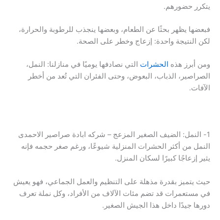
يتكرر حضورهم.
فبعضها يظهر بحثًا عن الطعام، وبعضها ينجذب للرطوبة والحرارة،
لكن النتيجة واحدة: إزعاج وخطر على الصحة.
ومن أبرز هذه
الحشرات
التي نصادفها يوميًا في منازلنا: النمل،
الصراصير، الذباب، البعوض، وحتى الفئران التي تُعد من أخطر
الآفات.
1- النمل: الضيف الصغير المزعج – شركه ابادة صراصير الاحمدى
النمل من أكثر الحشرات المنزلية شيوعًا، ورغم صغر حجمه فإنه
يثير إزعاجًا كبيرًا لسكان المنزل.
حيث يتميز بقدرة مذهلة على التنظيم والعمل الجماعي، فهو يعيش
في مستعمرات قد تضم مئات الآلاف من الأفراد، وكل نملة تعرف
دورها جيدًا داخل هذا الجيش الصغير.