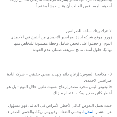
أحدهم اليوم، فمن الغالب أن هناك جيشاً مختفياً.
لا تترك بيتك ساحة للصراصير…
زوروا موقع شركه ابادة صراصير الاحمدى من أنتيبج في الاحمدى
اليوم، واحصلوا على فحص شامل وخطة مضمونة للتخلص منها
نهائيًا، حلول آمنة، نتائج سريعة، ضمان عدم العودة
3- مكافحة البعوض: إزعاج دائم وتهديد صحي حقيقي – شركه ابادة
صراصير الاحمدى
فالبعوض ليس مجرد مصدر إزعاج بصوت طنين خلال النوم – بل هو
أخطر كائن صغير يمكنه اقتحام منزلك.
حيث يعمل البعوض كناقل لأخطر الأمراض في العالم، فهو مسؤول
عن انتشار
الملاريا
، وحمى الضنك، وفيروس زيكا، والحمى الصفراء،