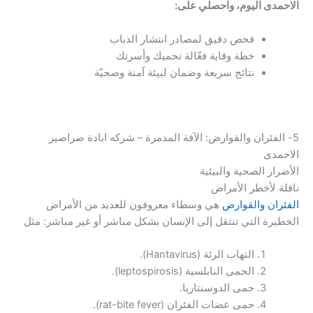
الاحمدى اليوم، واحصلي على:
فحص دقيق لمصادر انتشار الذباب
خطة وقاية فعّالة تحميك وأسرتك
نتائج سريعة وضمان لبيئة آمنة وصحيّة
5- الفئران والقوارض: الآفة المدمرة – شركه ابادة صراصير
الاحمدى
الأضرار الصحية والبيئية
ناقلة لأخطر الأمراض
الفئران والقوارض
هي وسطاء معروفون للعديد من الأمراض
الخطيرة التي تنتقل إلى الإنسان بشكل مباشر أو غير مباشر: مثل
التهاب الرئة (Hantavirus).
الحمى النابلسية (leptospirosis).
حمى الدوسنتاريا.
حمى عضات الفئران (rat-bite fever).