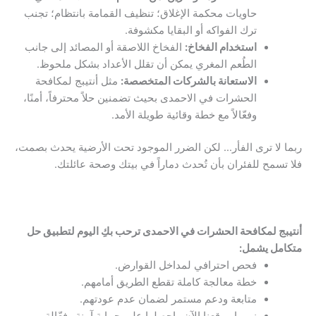
حاويات محكمة الإغلاق؛ تنظيف القمامة بانتظام؛ تجنب
ترك الفواكه أو البقايا مكشوفة.
استخدام الفخاخ:
الفخاخ اللاصقة أو المصائد إلى جانب
الطُعم المغري يمكن أن تقلل الأعداد بشكل ملحوظ.
الاستعانة بالشركات المتخصصة:
مثل أنتيبج لمكافحة
الحشرات في الاحمدى بحيث تضمنين حلاً محترفاً، أمنًا،
وفعّالاً مع خطة وقائية طويلة الأمد.
ربما لا ترى الفأر… لكن الضرر الموجود تحت الأرضية يحدث بصمت،
فلا تسمح للفئران بأن تُحدث دماراً في بيتك وصحة عائلتك.
أنتيبج لمكافحة الحشرات في الاحمدى ترحب بكِ اليوم لتطبيق حل
متكامل يشمل:
فحص احترافي لمداخل القوارض.
خطة معالجة كاملة تقطع الطريق أمامهم.
متابعة ودعم مستمر لضمان عدم عودتهم.