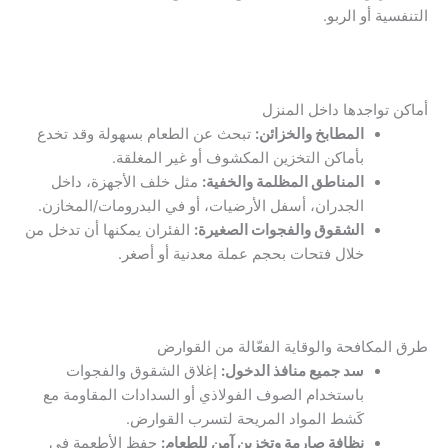
التنفسية أو الربو.
أماكن تواجدها داخل المنزل
المطابخ والخزائن:
تبحث عن الطعام بسهولة وقد تخدع
بأماكن التخزين المكشوف أو غير المغلقة.
المناطق المظلمة والخفية:
مثل خلف الأجهزة، داخل
الجدران، أسفل الأرضيات، أو في البدرومات/المخازن.
الشقوق والفجوات الصغيرة:
الفئران يمكنها أن تدخل من
خلال فتحات بحجم عملة معدنية أو أصغر.
طرق المكافحة والوقاية الفعّالة من القوارض
سد جميع منافذ الدخول:
إغلاق الشقوق والفجوات
باستخدام الصوف الفولاذي أو السدادات المقاومة مع
كَشط المواد المريحة لتسرب القوارض.
نظافة صارمة وتخزين آمن للطعام:
حفظ الأطعمة في