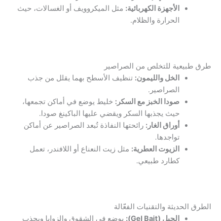
الأجهزة الكهربائية:
مثل الميكروويف أو الغسالات، حيث
الحرارة والظلام.
طرق طبيعية للتخلص من الصراصير
الخل والليمون:
تنظيف الأسطح بهما يقلل من جذب
الصراصير.
صودا الخبز مع السكر:
خليط يوضع في أماكن تجمعها،
حيث يجذبها السكر ويقضي عليها الباكينغ صودا.
أوراق الغار:
رائحتها النفاذة تُبعد الصراصير عن أماكن
تواجدها.
الزيوت العطرية:
مثل زيت النعناع أو اللافندر، تعمل
كطارد طبيعي.
الطرق الحديثة والتقنيات الفعّالة
الجيل (
Gel Bait
):
يوضع في الشقوق والزوايا ويجذب