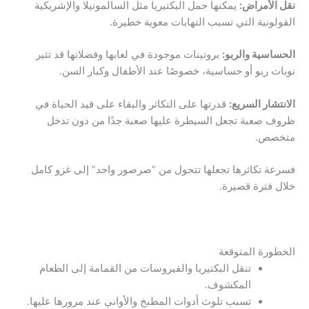
نقل الأمراض:
يمكنها حمل البكتيريا مثل السالمونيلا والإشريكية
القولونية التي تسبب التهابات معوية خطيرة.
الحساسية والربو:
بروتينات موجودة في لعابها وفضلاتها قد تثير
نوبات ربو أو حساسية، خصوصًا عند الأطفال وكبار السن.
الانتشار السريع:
قدرتها على التكاثر والبقاء على قيد الحياة في
ظروف صعبة تجعل السيطرة عليها صعبة جدًا من دون تدخل
متخصص.
فسرعة تكاثرها تجعلها تتحول من “صرصور واحد” إلى غزو كامل
خلال فترة قصيرة.
الخطورة المتوقعة
تنقل البكتيريا والفيروسات من القمامة إلى الطعام
المكشوف.
تسبب تلوث أدوات المطبخ والأواني عند مرورها عليها.