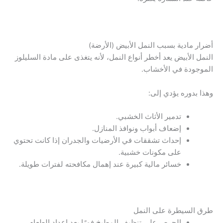
أضرار مادية بسبب النمل الأبيض (الأرضة)
النمل الأبيض يعد أخطر أنواع النمل، لأنه يتغذى على مادة السليلوز
الموجودة في الأخشاب.
وهذا بدوره يؤدي إلى:
تدمير الأثاث الخشبي.
إضعاف أبواب ونوافذ المنازل.
إحداث تشققات في الأرضيات والجدران إذا كانت تحتوي
على مكونات خشبية.
خسائر مالية كبيرة عند إهمال مكافحته لفترات طويلة.
طرق السيطرة على النمل
الحرص على تنظيف المطبخ فورًا بعد إعداد الطعام.