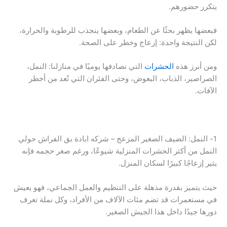
يتكرر حضورهم.
فبعضها يظهر بحثًا عن الطعام، وبعضها ينجذب للرطوبة والحرارة،
لكن النتيجة واحدة: إزعاج وخطر على الصحة.
ومن أبرز هذه
الحشرات
التي نصادفها يوميًا في منازلنا: النمل،
الصراصير، الذباب، البعوض، وحتى الفئران التي تُعد من أخطر
الآفات.
1- النمل: الضيف الصغير المزعج – شركه ابادة بق الفراش حولي
النمل من أكثر الحشرات المنزلية شيوعًا، ورغم صغر حجمه فإنه
يثير إزعاجًا كبيرًا لسكان المنزل.
حيث يتميز بقدرة مذهلة على التنظيم والعمل الجماعي، فهو يعيش
في مستعمرات قد تضم مئات الآلاف من الأفراد، وكل نملة تعرف
دورها جيدًا داخل هذا الجيش الصغير.