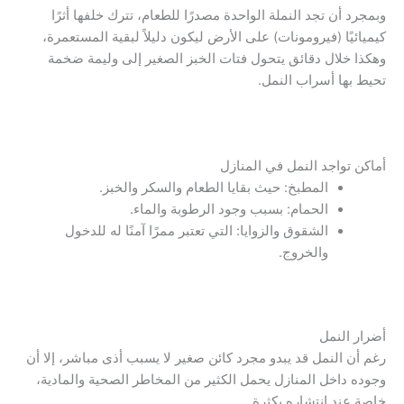
وبمجرد أن تجد النملة الواحدة مصدرًا للطعام، تترك خلفها أثرًا
كيميائيًا (فيرومونات) على الأرض ليكون دليلاً لبقية المستعمرة،
وهكذا خلال دقائق يتحول فتات الخبز الصغير إلى وليمة ضخمة
تحيط بها أسراب النمل.
أماكن تواجد النمل في المنازل
المطبخ: حيث بقايا الطعام والسكر والخبز.
الحمام: بسبب وجود الرطوبة والماء.
الشقوق والزوايا: التي تعتبر ممرًا آمنًا له للدخول
والخروج.
أضرار النمل
رغم أن النمل قد يبدو مجرد كائن صغير لا يسبب أذى مباشر، إلا أن
وجوده داخل المنازل يحمل الكثير من المخاطر الصحية والمادية،
خاصة عند انتشاره بكثرة.