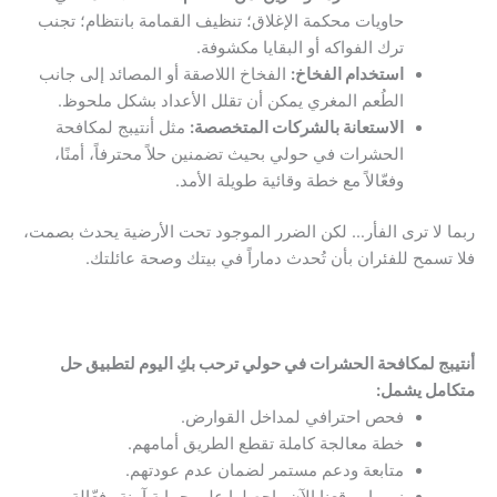
حاويات محكمة الإغلاق؛ تنظيف القمامة بانتظام؛ تجنب
ترك الفواكه أو البقايا مكشوفة.
استخدام الفخاخ:
الفخاخ اللاصقة أو المصائد إلى جانب
الطُعم المغري يمكن أن تقلل الأعداد بشكل ملحوظ.
الاستعانة بالشركات المتخصصة:
مثل أنتيبج لمكافحة
الحشرات في حولي بحيث تضمنين حلاً محترفاً، أمنًا،
وفعّالاً مع خطة وقائية طويلة الأمد.
ربما لا ترى الفأر… لكن الضرر الموجود تحت الأرضية يحدث بصمت،
فلا تسمح للفئران بأن تُحدث دماراً في بيتك وصحة عائلتك.
أنتيبج لمكافحة الحشرات في حولي ترحب بكِ اليوم لتطبيق حل
متكامل يشمل:
فحص احترافي لمداخل القوارض.
خطة معالجة كاملة تقطع الطريق أمامهم.
متابعة ودعم مستمر لضمان عدم عودتهم.