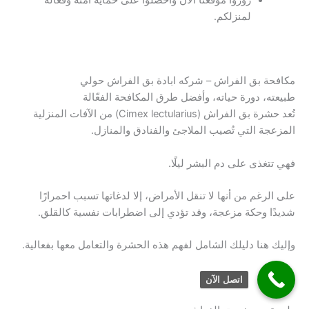
زوروا موقعنا الآن واحصلوا على حماية آمنة وفعّالة
لمنزلكم.
مكافحة بق الفراش – شركه ابادة بق الفراش حولي
طبيعته، دورة حياته، وأفضل طرق المكافحة الفعّالة
تُعد حشرة بق الفراش (Cimex lectularius) من الآفات المنزلية
المزعجة التي تُصيب الملاجئ والفنادق والمنازل.
فهي تتغذى على دم البشر ليلًا.
على الرغم من أنها لا تنقل الأمراض، إلا لدغاتها تسبب احمرارًا
شديدًا وحكة مزعجة، وقد تؤدي إلى اضطرابات نفسية كالقلق.
وإليك هنا دليلك الشامل لفهم هذه الحشرة والتعامل معها بفعالية.
اتصل الآن