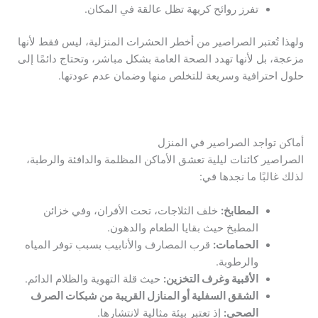
تفرز روائح كريهة تظل عالقة في المكان.
ولهذا تُعتبر الصراصير من أخطر الحشرات المنزلية، ليس فقط لأنها
مزعجة، بل لأنها تهدد الصحة العامة بشكل مباشر، وتحتاج دائمًا إلى
حلول احترافية وسريعة للتخلص منها وضمان عدم عودتها.
أماكن تواجد الصراصير في المنزل
الصراصير كائنات ليلية تعشق الأماكن المظلمة والدافئة والرطبة،
لذلك غالبًا ما نجدها في:
المطابخ:
خلف الثلاجات، تحت الأفران، وفي خزائن
المطبخ حيث بقايا الطعام والدهون.
الحمامات:
قرب المصارف والأنابيب بسبب توفر المياه
والرطوبة.
الأقبية وغرف التخزين:
حيث قلة التهوية والظلام الدائم.
الشقق السفلية أو المنازل القريبة من شبكات الصرف
الصحي:
إذ تعتبر بيئة مثالية لانتشارها.