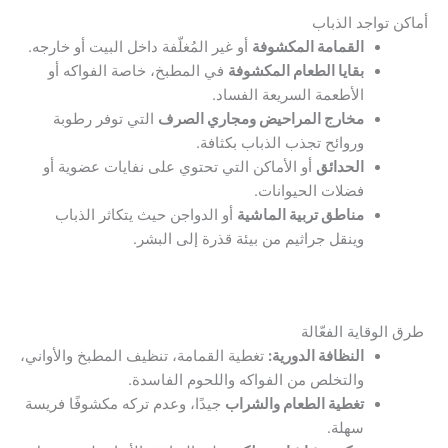
أماكن تواجد الذباب
القمامة المكشوفة
أو غير المُغلّفة داخل البيت أو خارجه.
بقايا الطعام المكشوفة
في المطبخ، خاصة الفواكه أو
الأطعمة السريعة الفساد.
مخارج المراحيض ومجاري الصرف
التي توفر رطوبة
وروائح تجذب الذباب بكثافة.
الحدائق
أو الأماكن التي تحتوي على نفايات عضوية أو
فضلات الحيوانات.
مناطق تربية الماشية
أو الدواجن حيث يتكاثر الذباب
وينقل جراثيم من بيئة قذرة إلى البشر.
طرق الوقاية الفعّالة
النظافة الدورية:
تغطية القمامة، تنظيف المطبخ والأواني،
والتخلص من الفواكه واللحوم الفاسدة.
تغطية الطعام والشراب
جيدًا، وعدم تركه مكشوفًا فريسة
سهلة.