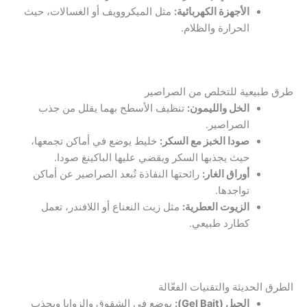
الأجهزة الكهربائية:
مثل الميكروويف أو الغسالات، حيث
الحرارة والظلام.
طرق طبيعية للتخلص من الصراصير
الخل والليمون:
تنظيف الأسطح بهما يقلل من جذب
الصراصير.
صودا الخبز مع السكر:
خليط يوضع في أماكن تجمعها،
حيث يجذبها السكر ويقضي عليها الباكينغ صودا.
أوراق الغار:
رائحتها النفاذة تُبعد الصراصير عن أماكن
تواجدها.
الزيوت العطرية:
مثل زيت النعناع أو اللافندر، تعمل
كطارد طبيعي.
الطرق الحديثة والتقنيات الفعّالة
الجيل (
Gel Bait
):
يوضع في الشقوق والزوايا ويجذب