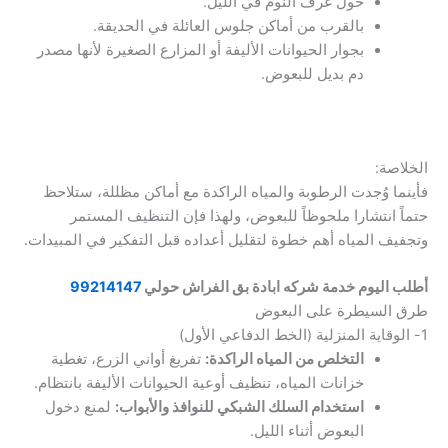
حول غرف النوم في الليل.
بالقرب من أماكن جلوس العائلة في الحديقة.
بجوار الحيوانات الأليفة أو المزارع الصغيرة لأنها مصدر
دم بديل للبعوض.
الخلاصة:
فأينما وُجدت الرطوبة والمياه الراكدة مع أماكن مظللة، ستلاحظ
حتماً انتشارا ملحوظاً للبعوض، ولهذا فإن التنظيف المستمر
وتجفيف المياه أهم خطوة لتقليل أعداده قبل التفكير في المبيدات.
أطلب اليوم خدمة شركه ابادة بق الفراش حولي
99214147
طرق السيطرة على البعوض
1- الوقاية المنزلية (الخط الدفاعي الأول)
التخلص من المياه الراكدة:
تفريغ أواني الزرع، تغطية
خزانات المياه، تنظيف أوعية الحيوانات الأليفة بانتظام.
استخدام السلك الشبكي للنوافذ والأبواب:
لمنع دخول
البعوض أثناء الليل.