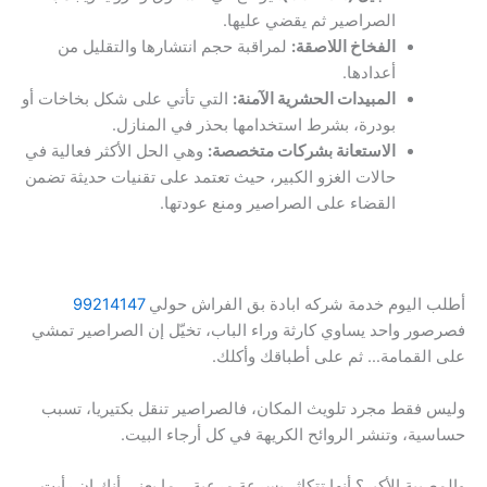
الصراصير ثم يقضي عليها.
الفخاخ اللاصقة:
لمراقبة حجم انتشارها والتقليل من
أعدادها.
المبيدات الحشرية الآمنة:
التي تأتي على شكل بخاخات أو
بودرة، بشرط استخدامها بحذر في المنازل.
الاستعانة بشركات متخصصة:
وهي الحل الأكثر فعالية في
حالات الغزو الكبير، حيث تعتمد على تقنيات حديثة تضمن
القضاء على الصراصير ومنع عودتها.
أطلب اليوم خدمة شركه ابادة بق الفراش حولي
99214147
فصرصور واحد يساوي كارثة وراء الباب، تخيّل إن الصراصير تمشي
على القمامة… ثم على أطباقك وأكلك.
وليس فقط مجرد تلويث المكان، فالصراصير تنقل بكتيريا، تسبب
حساسية، وتنشر الروائح الكريهة في كل أرجاء البيت.
والمصيبة الأكبر؟ أنها تتكاثر بسرعة مرعبة… ما يعنى أنك إن رأيت