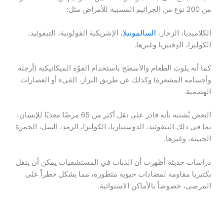
من 200 نوع من الجراثيم المسببة للأمراض مثل:
الكلاميديا، الزحار،
السالمونيلا
، الإشريكية القولونية، التيفوئيد،
الكوليرا، الدِفتيريا وغيرها.
كما أنه يلوث الطعام والأسطح باستخدام القوّة الميكانيكية (أرجله
وأجسامه المشعرة) وكذلك عن طريق البراز، القيء أو العصارات
الهضمية.
البعض يُشتبه بأنه قادر على نقل أكثر من 65 مرضًا معديًا للإنسان،
بما في ذلك التيفوئيد، الدوسنتاريا، الكوليرا، الرمد، السل، الجمرة
الخبيثة، وغيرها.
دراسات حديثة أظهرت أن الذباب في المستشفيات يمكن أن ينقل
بكتيريا مقاومة لمضادات حيوية متطورة، مما يشكل خطراً على
المرضى، خصوصاً بالأماكن الاستوائية.