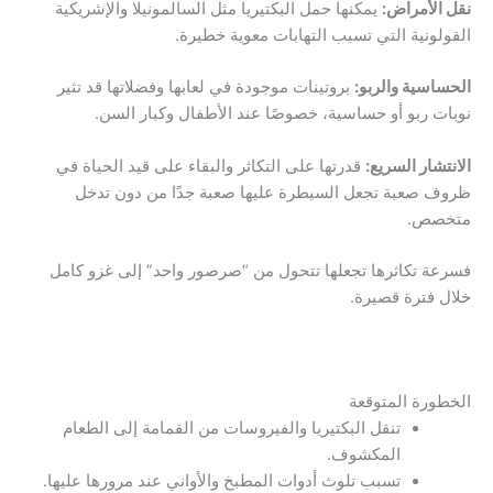
نقل الأمراض:
يمكنها حمل البكتيريا مثل السالمونيلا والإشريكية
القولونية التي تسبب التهابات معوية خطيرة.
الحساسية والربو:
بروتينات موجودة في لعابها وفضلاتها قد تثير
نوبات ربو أو حساسية، خصوصًا عند الأطفال وكبار السن.
الانتشار السريع:
قدرتها على التكاثر والبقاء على قيد الحياة في
ظروف صعبة تجعل السيطرة عليها صعبة جدًا من دون تدخل
متخصص.
فسرعة تكاثرها تجعلها تتحول من “صرصور واحد” إلى غزو كامل
خلال فترة قصيرة.
الخطورة المتوقعة
تنقل البكتيريا والفيروسات من القمامة إلى الطعام
المكشوف.
تسبب تلوث أدوات المطبخ والأواني عند مرورها عليها.