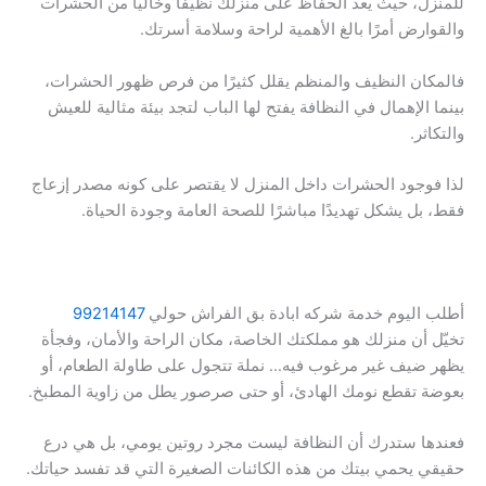
للمنزل، حيث يعد الحفاظ على منزلك نظيفًا وخاليًا من الحشرات
والقوارض أمرًا بالغ الأهمية لراحة وسلامة أسرتك.
فالمكان النظيف والمنظم يقلل كثيرًا من فرص ظهور الحشرات،
بينما الإهمال في النظافة يفتح لها الباب لتجد بيئة مثالية للعيش
والتكاثر.
لذا فوجود الحشرات داخل المنزل لا يقتصر على كونه مصدر إزعاج
فقط، بل يشكل تهديدًا مباشرًا للصحة العامة وجودة الحياة.
أطلب اليوم خدمة شركه ابادة بق الفراش حولي
99214147
تخيّل أن منزلك هو مملكتك الخاصة، مكان الراحة والأمان، وفجأة
يظهر ضيف غير مرغوب فيه… نملة تتجول على طاولة الطعام، أو
بعوضة تقطع نومك الهادئ، أو حتى صرصور يطل من زاوية المطبخ.
فعندها ستدرك أن النظافة ليست مجرد روتين يومي، بل هي درع
حقيقي يحمي بيتك من هذه الكائنات الصغيرة التي قد تفسد حياتك.