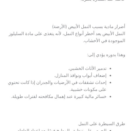
أضرار مادية بسبب النمل الأبيض (الأرضة)
النمل الأبيض يعد أخطر أنواع النمل، لأنه يتغذى على مادة السليلوز
الموجودة في الأخشاب.
وهذا بدوره يؤدي إلى:
تدمير الأثاث الخشبي.
إضعاف أبواب ونوافذ المنازل.
إحداث تشققات في الأرضيات والجدران إذا كانت تحتوي
على مكونات خشبية.
خسائر مالية كبيرة عند إهمال مكافحته لفترات طويلة.
طرق السيطرة على النمل
الحرص على تنظيف المطبخ فورًا بعد إعداد الطعام.