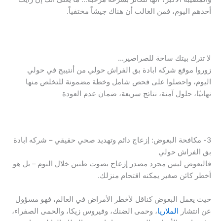
أحدهم اليوم، فمن الغالب أن هناك جيشاً مختفياً.
لا تترك بيتك ساحة للصراصير…
زوروا موقع شركه ابادة بق الفراش حولي من أنتيبج في حولي
اليوم، واحصلوا على فحص شامل وخطة مضمونة للتخلص منها
نهائيًا، حلول آمنة، نتائج سريعة، ضمان عدم العودة
3- مكافحة البعوض: إزعاج دائم وتهديد صحي حقيقي – شركه ابادة
بق الفراش حولي
فالبعوض ليس مجرد مصدر إزعاج بصوت طنين خلال النوم – بل هو
أخطر كائن صغير يمكنه اقتحام منزلك.
حيث يعمل البعوض كناقل لأخطر الأمراض في العالم، فهو مسؤول
عن انتشار
الملاريا
، وحمى الضنك، وفيروس زيكا، والحمى الصفراء،