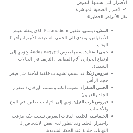
الأضرار التي يسببها البعوض
1- الأضرار الصحية المباشرة
نقل الأمراض الخطيرة:
الملاريا:
يسببها طفيل Plasmodium الذي ينقله بعوض
الأنوفيلس، وتؤدي إلى الحمى الشديدة، الأنيميا، وأحيانًا
الوفاة.
حمى الضنك:
يسببها بعوض Aedes aegypti وتؤدي إلى
ارتفاع الحرارة، آلام المفاصل، النزيف في الحالات
الشديدة.
فيروس زيكا:
قد يسبب تشوهات خلقية للأجنة مثل صِغر
حجم الرأس.
الحمى الصفراء:
تصيب الكبد وتسبب اليرقان (اصفرار
الجلد والعينين).
فيروس غرب النيل:
يؤدي إلى التهابات خطيرة في المخ
والأعصاب.
الحساسية الجلدية:
لدغات البعوض تسبب حكة مزعجة
واحمرار الجلد، وقد تتطور لدى بعض الأشخاص إلى
التهابات جلدية عند الحكة الشديدة.