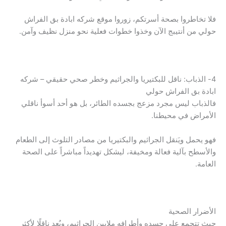
فلا تخاطروا بصحة أسرتكم، زوروا موقع شركه ابادة بق الفراش
حولي من أنتيبج الآن وخذوا خطوات فعلية نحو منزل نظيف وآمن.
4- الذباب: ناقل للبكتيريا والجراثيم وخطر صحي حقيقي – شركه
ابادة بق الفراش حولي
فالذباب ليس مجرد مزعج بجسده الطائر، بل هو أحد أسوأ ناقلي
الأمراض في محيطنا.
فهو يحمل ويَنقل الجراثيم والبكتيريا من مصادر التلوث إلى الطعام
والأسطح بآلية فعالة ومخيفة، ليشكل تهديداً مباشراً على الصحة
العامة.
الأضرار الصحية
حيث تتجمع على جسده وأطرافه ملايين الجراثيم، ويُعد ناقلًا لأكثر