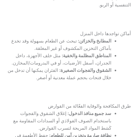
التنفسية أو الربو.
أماكن تواجدها داخل المنزل
المطابخ والخزائن:
تبحث عن الطعام بسهولة وقد تخدع
بأماكن التخزين المكشوف أو غير المغلقة.
المناطق المظلمة والخفية:
مثل خلف الأجهزة، داخل
الجدران، أسفل الأرضيات، أو في البدرومات/المخازن.
الشقوق والفجوات الصغيرة:
الفئران يمكنها أن تدخل من
خلال فتحات بحجم عملة معدنية أو أصغر.
طرق المكافحة والوقاية الفعّالة من القوارض
سد جميع منافذ الدخول:
إغلاق الشقوق والفجوات
باستخدام الصوف الفولاذي أو السدادات المقاومة مع
كَشط المواد المريحة لتسرب القوارض.
نظافة صارمة وتخزين آمن للطعام:
حفظ الأطعمة في