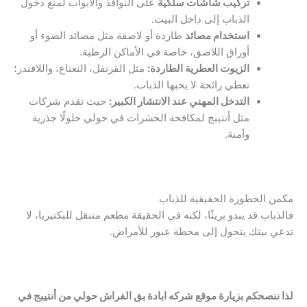
تركيب شاشات سلكية
على النوافذ والأبواب لمنع دخول
الذباب إلى داخل البيت.
استخدام مصائد
طاردة أو لاصقة مثل مصائد الضوء أو
أوراق اللاصق، خاصة في الأماكن الرطبة.
الزيوت العطرية الطاردة:
مثل القرنفل، النعناع، واللافندر؛
تعطي رائحة لا يحبها الذباب.
التدخل المهني عند الانتشار الكبير:
حيث تقدم شركات
مثل أنتيبج لمكافحة الحشرات في حولي حلولًا جذرية
وآمنة.
مكمن الخطورة الحقيقية للذباب
فالذباب قد يبدو بريئًا، لكنه في الحقيقة مطعم متنقل للبكتيريا، لا
تدعي بيتك يتحول إلى محطة عبور للأمراض.
لذا ننصحكم بزيارة موقع شركه ابادة بق الفراش حولي من أنتيبج في