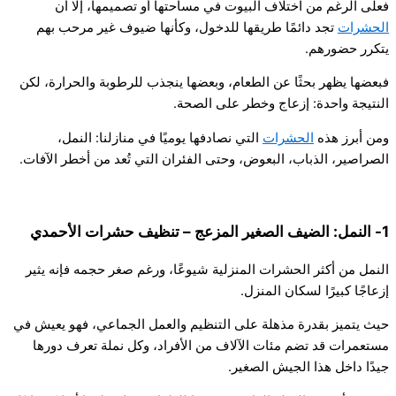
فعلى الرغم من اختلاف البيوت في مساحتها أو تصميمها، إلا أن
الحشرات
تجد دائمًا طريقها للدخول، وكأنها ضيوف غير مرحب بهم
يتكرر حضورهم.
فبعضها يظهر بحثًا عن الطعام، وبعضها ينجذب للرطوبة والحرارة، لكن
النتيجة واحدة: إزعاج وخطر على الصحة.
ومن أبرز هذه
الحشرات
التي نصادفها يوميًا في منازلنا: النمل،
الصراصير، الذباب، البعوض، وحتى الفئران التي تُعد من أخطر الآفات.
1- النمل: الضيف الصغير المزعج – تنظيف حشرات الأحمدي
النمل من أكثر الحشرات المنزلية شيوعًا، ورغم صغر حجمه فإنه يثير
إزعاجًا كبيرًا لسكان المنزل.
حيث يتميز بقدرة مذهلة على التنظيم والعمل الجماعي، فهو يعيش في
مستعمرات قد تضم مئات الآلاف من الأفراد، وكل نملة تعرف دورها
جيدًا داخل هذا الجيش الصغير.