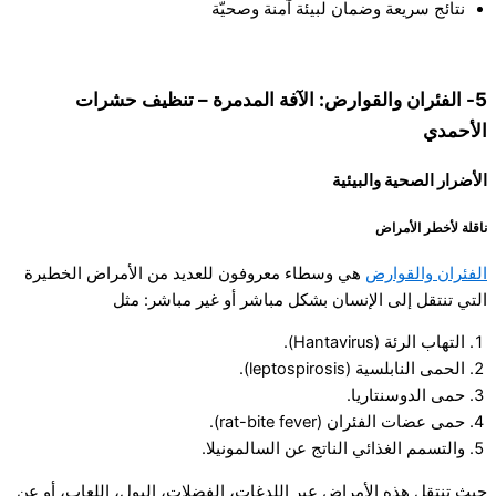
نتائج سريعة وضمان لبيئة آمنة وصحيّة
5- الفئران والقوارض: الآفة المدمرة – تنظيف حشرات
الأحمدي
الأضرار الصحية والبيئية
ناقلة لأخطر الأمراض
الفئران والقوارض
هي وسطاء معروفون للعديد من الأمراض الخطيرة
التي تنتقل إلى الإنسان بشكل مباشر أو غير مباشر: مثل
التهاب الرئة (Hantavirus).
الحمى النابلسية (leptospirosis).
حمى الدوسنتاريا.
حمى عضات الفئران (rat-bite fever).
والتسمم الغذائي الناتج عن السالمونيلا.
حيث تنتقل هذه الأمراض عبر اللدغات، الفضلات، البول، اللعاب، أو عن