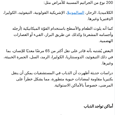
200 نوع من الجراثيم المسببة للأمراض مثل:
الكلاميديا، الزحار،
السالمونيلا
، الإشريكية القولونية، التيفوئيد، الكوليرا،
الدِفتيريا وغيرها.
كما أنه يلوث الطعام والأسطح باستخدام القوّة الميكانيكية (أرجله
وأجسامه المشعرة) وكذلك عن طريق البراز، القيء أو العصارات
الهضمية.
البعض يُشتبه بأنه قادر على نقل أكثر من 65 مرضًا معديًا للإنسان، بما
في ذلك التيفوئيد، الدوسنتاريا، الكوليرا، الرمد، السل، الجمرة الخبيثة،
وغيرها.
دراسات حديثة أظهرت أن الذباب في المستشفيات يمكن أن ينقل
بكتيريا مقاومة لمضادات حيوية متطورة، مما يشكل خطراً على
المرضى، خصوصاً بالأماكن الاستوائية.
أماكن تواجد الذباب