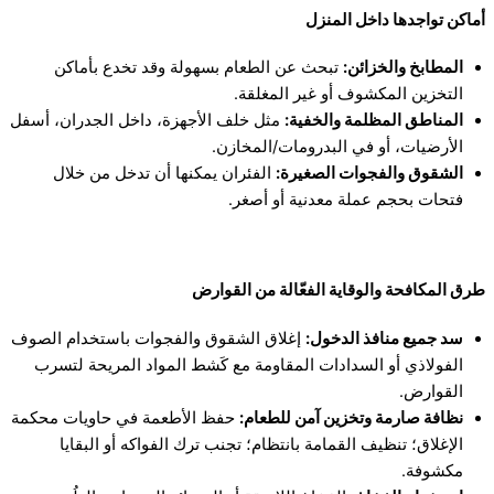
أماكن تواجدها داخل المنزل
المطابخ والخزائن:
تبحث عن الطعام بسهولة وقد تخدع بأماكن
التخزين المكشوف أو غير المغلقة.
المناطق المظلمة والخفية:
مثل خلف الأجهزة، داخل الجدران، أسفل
الأرضيات، أو في البدرومات/المخازن.
الشقوق والفجوات الصغيرة:
الفئران يمكنها أن تدخل من خلال
فتحات بحجم عملة معدنية أو أصغر.
طرق المكافحة والوقاية الفعّالة من القوارض
سد جميع منافذ الدخول:
إغلاق الشقوق والفجوات باستخدام الصوف
الفولاذي أو السدادات المقاومة مع كَشط المواد المريحة لتسرب
القوارض.
نظافة صارمة وتخزين آمن للطعام:
حفظ الأطعمة في حاويات محكمة
الإغلاق؛ تنظيف القمامة بانتظام؛ تجنب ترك الفواكه أو البقايا
مكشوفة.