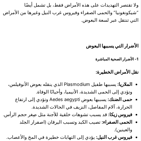
ولا تقتصر التهديدات على هذه الأمراض فقط، بل تشمل أيضًا
“شيكونغونيا” والحمى الصفراء وفيروس غرب النيل وغيرها من الأمراض
التي تنتقل عبر لسعة البعوض.
الأضرار التي يسببها البعوض
1- الأضرار الصحية المباشرة
نقل الأمراض الخطيرة:
الملاريا:
يسببها طفيل Plasmodium الذي ينقله بعوض الأنوفيلس،
وتؤدي إلى الحمى الشديدة، الأنيميا، وأحيانًا الوفاة.
حمى الضنك:
يسببها بعوض Aedes aegypti وتؤدي إلى ارتفاع
الحرارة، آلام المفاصل، النزيف في الحالات الشديدة.
فيروس زيكا:
قد يسبب تشوهات خلقية للأجنة مثل صِغر حجم الرأس.
الحمى الصفراء:
تصيب الكبد وتسبب اليرقان (اصفرار الجلد
والعينين).
فيروس غرب النيل:
يؤدي إلى التهابات خطيرة في المخ والأعصاب.