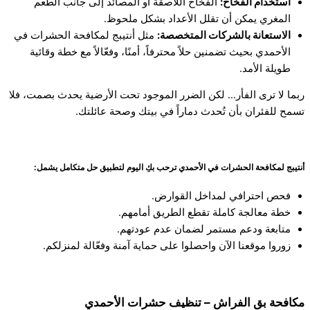
استخدام الفخاخ:
الفخاخ اللاصقة أو المصائد إلى جانب الطُعم
المغري يمكن أن تقلل الأعداد بشكل ملحوظ.
الاستعانة بالشركات المتخصصة:
مثل أنتيبج لمكافحة الحشرات في
الأحمدي بحيث تضمنين حلاً محترفاً، أمنًا، وفعّالاً مع خطة وقائية
طويلة الأمد.
ربما لا ترى الفأر… لكن الضرر الموجود تحت الأرضية يحدث بصمت، فلا
تسمح للفئران بأن تُحدث دماراً في بيتك وصحة عائلتك.
أنتيبج لمكافحة الحشرات في الأحمدي ترحب بكِ اليوم لتطبيق حل متكامل يشمل:
فحص احترافي لمداخل القوارض.
خطة معالجة كاملة تقطع الطريق أمامهم.
متابعة ودعم مستمر لضمان عدم عودتهم.
زوروا موقعنا الآن واحصلوا على حماية آمنة وفعّالة لمنزلكم.
مكافحة بق الفراش – تنظيف حشرات الأحمدي