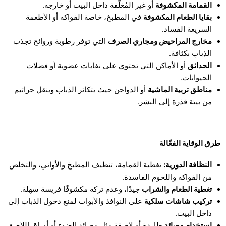
القمامة المكشوفة
أو غير المُغلّفة داخل البيت أو خارجه.
بقايا الطعام المكشوفة
في المطبخ، خاصة الفواكه أو الأطعمة
السريعة الفساد.
مخارج المراحيض ومجاري الصرف
التي توفر رطوبة وروائح تجذب
الذباب بكثافة.
الحدائق
أو الأماكن التي تحتوي على نفايات عضوية أو فضلات
الحيوانات.
مناطق تربية الماشية
أو الدواجن حيث يتكاثر الذباب وينقل جراثيم
من بيئة قذرة إلى البشر.
طرق الوقاية الفعّالة
النظافة الدورية:
تغطية القمامة، تنظيف المطبخ والأواني، والتخلص
من الفواكه واللحوم الفاسدة.
تغطية الطعام والشراب
جيدًا، وعدم تركه مكشوفًا فريسة سهلة.
تركيب شاشات سلكية
على النوافذ والأبواب لمنع دخول الذباب إلى
داخل البيت.
استخدام مصائد
طاردة أو لاصقة مثل مصائد الضوء أو أوراق اللاصق،