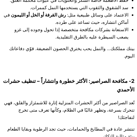
حفظ الأطعمة خاصة السكر والحلويات في عبوات محكمة الغلق.
سد الشقوق والثقوب التي يستخدمها النمل كممرات.
الاعتماد على وسائل طبيعية مثل:
رش القرفة أو الخل أو الليمون
في
أماكن انتشاره، حيث تساعد على طرده.
الاستعانة بشركات مكافحة متخصصة إذا تحول وجوده إلى غزو
يصعب السيطرة عليه بالطرق التقليدية.
بيتك مملكتك… والنمل يحب يخترق الحصون الضعيفة. قوّي دفاعاتك
اليوم.
2- مكافحة الصراصير: الأكثر خطورة وانتشاراً – تنظيف حشرات
الأحمدي
تُعد الصراصير من أكثر الحشرات المنزلية إثارة للاشمئزاز والقلق، فهي
تتحرك بسرعة، وتظهر غالبًا في الظلام، وكأنها تعرف متى تخرج
لتفاجئك!
تنتشر عادة في المطابخ والحمامات، حيث تجد الرطوبة وبقايا الطعام
بيئة مثالية للتكاثر.