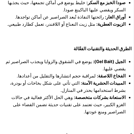
صودا الخبز مع السكر:
خليط يوضع في أماكن تجمعها، حيث يجذبها
السكر ويقضي عليها الباكينغ صودا.
أوراق الغار:
رائحتها النفاذة تُبعد الصراصير عن أماكن تواجدها.
الزيوت العطرية:
مثل زيت النعناع أو اللافندر، تعمل كطارد طبيعي.
الطرق الحديثة والتقنيات الفعّالة
الجيل (
Gel Bait
):
يوضع في الشقوق والزوايا ويجذب الصراصير ثم
يقضي عليها.
الفخاخ اللاصقة:
لمراقبة حجم انتشارها والتقليل من أعدادها.
المبيدات الحشرية الآمنة:
التي تأتي على شكل بخاخات أو بودرة،
بشرط استخدامها بحذر في المنازل.
الاستعانة بشركات متخصصة:
وهي الحل الأكثر فعالية في حالات
الغزو الكبير، حيث تعتمد على تقنيات حديثة تضمن القضاء على
الصراصير ومنع عودتها.