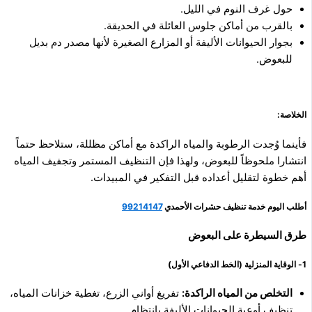
حول غرف النوم في الليل.
بالقرب من أماكن جلوس العائلة في الحديقة.
بجوار الحيوانات الأليفة أو المزارع الصغيرة لأنها مصدر دم بديل
للبعوض.
الخلاصة:
فأينما وُجدت الرطوبة والمياه الراكدة مع أماكن مظللة، ستلاحظ حتماً
انتشارا ملحوظاً للبعوض، ولهذا فإن التنظيف المستمر وتجفيف المياه
أهم خطوة لتقليل أعداده قبل التفكير في المبيدات.
أطلب اليوم خدمة تنظيف حشرات الأحمدي
99214147
طرق السيطرة على البعوض
1- الوقاية المنزلية (الخط الدفاعي الأول)
التخلص من المياه الراكدة:
تفريغ أواني الزرع، تغطية خزانات المياه،
تنظيف أوعية الحيوانات الأليفة بانتظام.