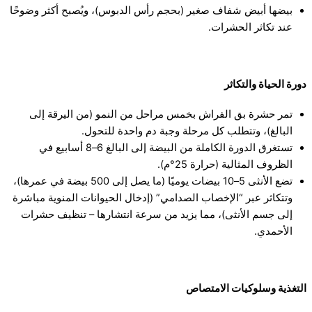
بيضها أبيض شفاف صغير (بحجم رأس الدبوس)، ويُصبح أكثر وضوحًا
عند تكاثر الحشرات.
دورة الحياة والتكاثر
تمر حشرة بق الفراش بخمس مراحل من النمو (من اليرقة إلى
البالغ)، وتتطلب كل مرحلة وجبة دم واحدة للتحول.
تستغرق الدورة الكاملة من البيضة إلى البالغ 6–8 أسابيع في
الظروف المثالية (حرارة 25°م).
تضع الأنثى 5–10 بيضات يوميًا (ما يصل إلى 500 بيضة في عمرها)،
وتتكاثر عبر “الإخصاب الصدامي” (إدخال الحيوانات المنوية مباشرة
إلى جسم الأنثى)، مما يزيد من سرعة انتشارها – تنظيف حشرات
الأحمدي.
التغذية وسلوكيات الامتصاص