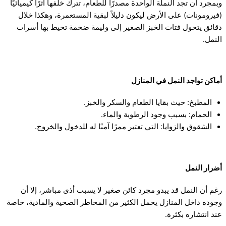
وبمجرد أن تجد النملة الواحدة مصدرًا للطعام، تترك خلفها أثرًا كيميائيًا
(فيرومونات) على الأرض ليكون دليلاً لبقية المستعمرة، وهكذا خلال
دقائق يتحول فتات الخبز الصغير إلى وليمة ضخمة تحيط بها أسراب
النمل.
أماكن تواجد النمل في المنازل
المطبخ: حيث بقايا الطعام والسكر والخبز.
الحمام: بسبب وجود الرطوبة والماء.
الشقوق والزوايا: التي تعتبر ممرًا آمنًا له للدخول والخروج.
أضرار النمل
رغم أن النمل قد يبدو مجرد كائن صغير لا يسبب أذى مباشر، إلا أن
وجوده داخل المنازل يحمل الكثير من المخاطر الصحية والمادية، خاصة
عند انتشاره بكثرة.